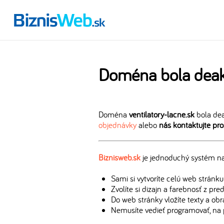
Doména bola deak
Doména
ventilatory-lacne.sk
bola dea
objednávky
alebo
nás kontaktujte pr
Biznisweb.sk
je jednoduchý systém na 
Sami si vytvoríte celú web stránku
Zvolíte si dizajn a farebnosť z pr
Do web stránky vložíte texty a ob
Nemusíte vedieť programovať, na 