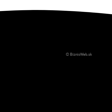
© BiznisWeb.sk