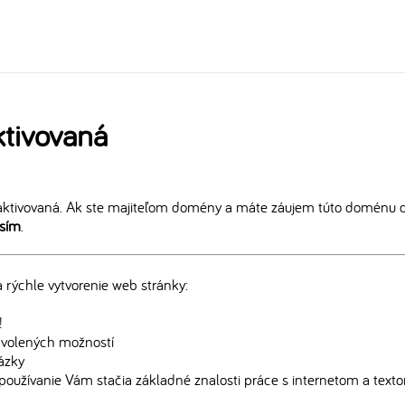
tivovaná
ktivovaná. Ak ste majiteľom domény a máte záujem túto doménu ďa
osím
.
rýchle vytvorenie web stránky:
!
edvolených možností
rázky
používanie Vám stačia základné znalosti práce s internetom a text