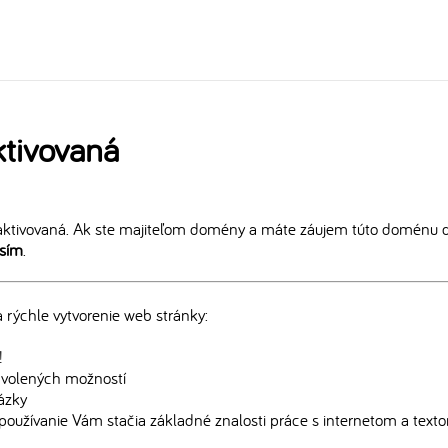
tivovaná
ktivovaná. Ak ste majiteľom domény a máte záujem túto doménu ďa
osím
.
rýchle vytvorenie web stránky:
!
edvolených možností
rázky
používanie Vám stačia základné znalosti práce s internetom a text