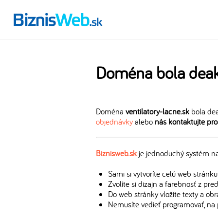
Doména bola deak
Doména
ventilatory-lacne.sk
bola dea
objednávky
alebo
nás kontaktujte pr
Biznisweb.sk
je jednoduchý systém na 
Sami si vytvoríte celú web stránku
Zvolíte si dizajn a farebnosť z pr
Do web stránky vložíte texty a ob
Nemusíte vedieť programovať, na 