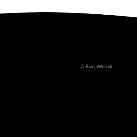
© BiznisWeb.sk