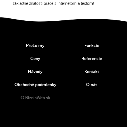
základné znalosti práce s internetom a textom!
Prečo my
Funkcie
Ceny
Referencie
Návody
Kontakt
Obchodné podmienky
O nás
© BiznisWeb.sk