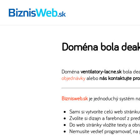
Doména bola deak
Doména
ventilatory-lacne.sk
bola dea
objednávky
alebo
nás kontaktujte pr
Biznisweb.sk
je jednoduchý systém na 
Sami si vytvoríte celú web stránku
Zvolíte si dizajn a farebnosť z pr
Do web stránky vložíte texty a ob
Nemusíte vedieť programovať, na 