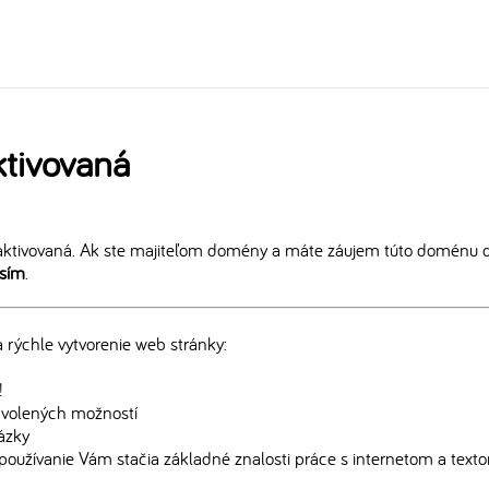
tivovaná
ktivovaná. Ak ste majiteľom domény a máte záujem túto doménu ďa
osím
.
rýchle vytvorenie web stránky:
!
edvolených možností
rázky
používanie Vám stačia základné znalosti práce s internetom a text