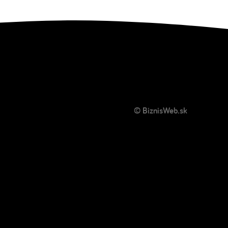
© BiznisWeb.sk