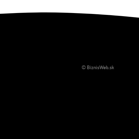
© BiznisWeb.sk