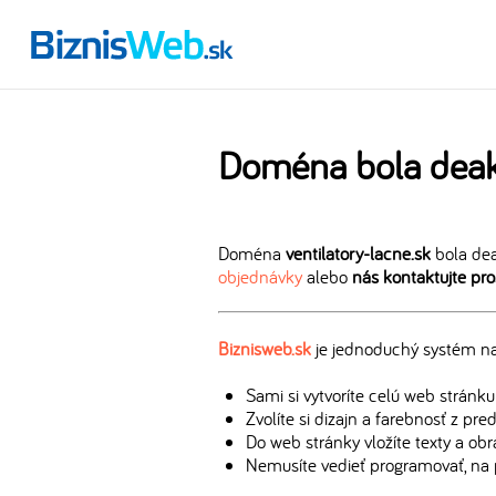
Doména bola deak
Doména
ventilatory-lacne.sk
bola dea
objednávky
alebo
nás kontaktujte pr
Biznisweb.sk
je jednoduchý systém na 
Sami si vytvoríte celú web stránku
Zvolíte si dizajn a farebnosť z pr
Do web stránky vložíte texty a ob
Nemusíte vedieť programovať, na 