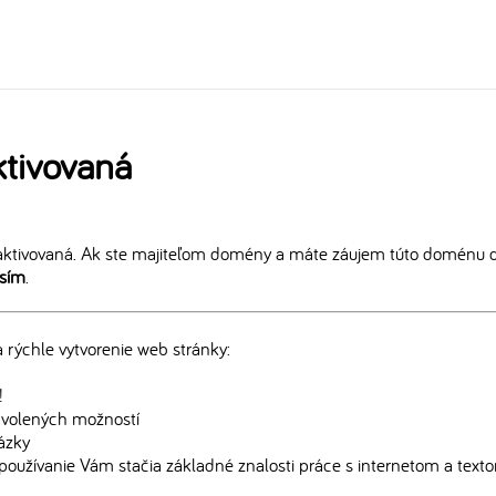
tivovaná
ktivovaná. Ak ste majiteľom domény a máte záujem túto doménu ďa
osím
.
rýchle vytvorenie web stránky:
!
edvolených možností
rázky
používanie Vám stačia základné znalosti práce s internetom a text