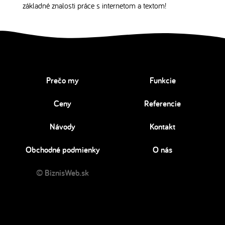
základné znalosti práce s internetom a textom!
Prečo my
Funkcie
Ceny
Referencie
Návody
Kontakt
Obchodné podmienky
O nás
© BiznisWeb.sk