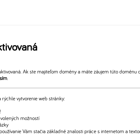
tivovaná
ktivovaná. Ak ste majiteľom domény a máte záujem túto doménu ďa
osím
.
rýchle vytvorenie web stránky:
!
edvolených možností
rázky
používanie Vám stačia základné znalosti práce s internetom a text