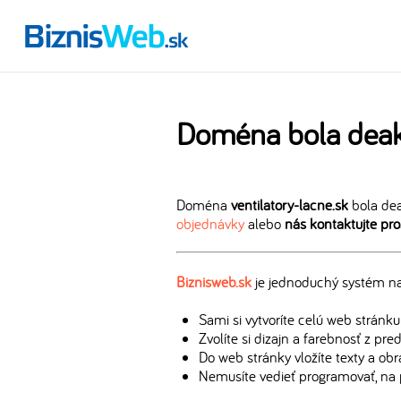
Doména bola deak
Doména
ventilatory-lacne.sk
bola dea
objednávky
alebo
nás kontaktujte pr
Biznisweb.sk
je jednoduchý systém na 
Sami si vytvoríte celú web stránku
Zvolíte si dizajn a farebnosť z pr
Do web stránky vložíte texty a ob
Nemusíte vedieť programovať, na 