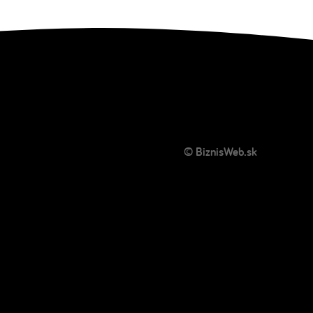
© BiznisWeb.sk