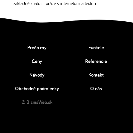
základné znalosti práce s internetom a textom!
Prečo my
Funkcie
Ceny
Referencie
Návody
Kontakt
Obchodné podmienky
O nás
© BiznisWeb.sk