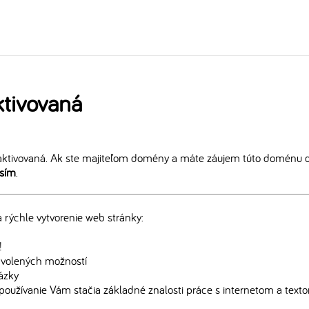
tivovaná
ktivovaná. Ak ste majiteľom domény a máte záujem túto doménu ďa
osím
.
rýchle vytvorenie web stránky:
!
edvolených možností
rázky
používanie Vám stačia základné znalosti práce s internetom a text