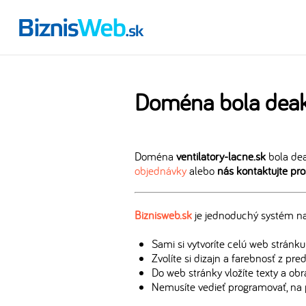
Doména bola deak
Doména
ventilatory-lacne.sk
bola dea
objednávky
alebo
nás kontaktujte pr
Biznisweb.sk
je jednoduchý systém na 
Sami si vytvoríte celú web stránku
Zvolíte si dizajn a farebnosť z pr
Do web stránky vložíte texty a ob
Nemusíte vedieť programovať, na 