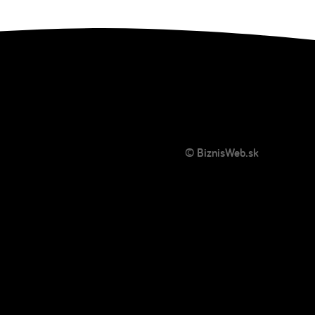
© BiznisWeb.sk