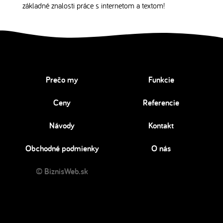
základné znalosti práce s internetom a textom!
Prečo my
Funkcie
Ceny
Referencie
Návody
Kontakt
Obchodné podmienky
O nás
© BiznisWeb.sk