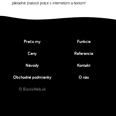
základné znalosti práce s internetom a textom!
Prečo my
Funkcie
Ceny
Referencie
Návody
Kontakt
Obchodné podmienky
O nás
© BiznisWeb.sk