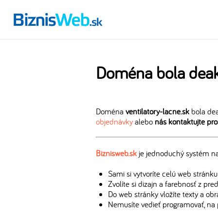
Doména bola deak
Doména
ventilatory-lacne.sk
bola dea
objednávky
alebo
nás kontaktujte pr
Biznisweb.sk
je jednoduchý systém na 
Sami si vytvoríte celú web stránku
Zvolíte si dizajn a farebnosť z pr
Do web stránky vložíte texty a ob
Nemusíte vedieť programovať, na 