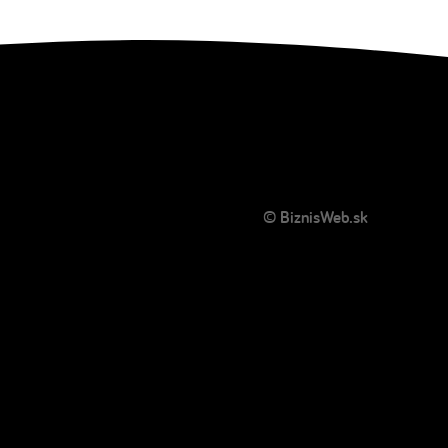
© BiznisWeb.sk