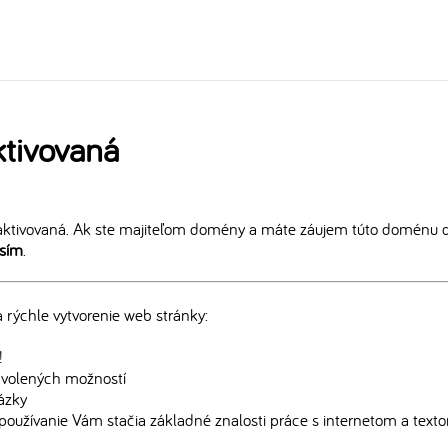
tivovaná
ktivovaná. Ak ste majiteľom domény a máte záujem túto doménu ďa
osím
.
rýchle vytvorenie web stránky:
!
edvolených možností
rázky
používanie Vám stačia základné znalosti práce s internetom a text