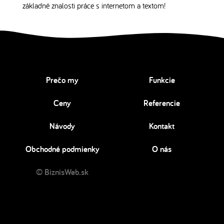
základné znalosti práce s internetom a textom!
Prečo my
Funkcie
Ceny
Referencie
Návody
Kontakt
Obchodné podmienky
O nás
© BiznisWeb.sk