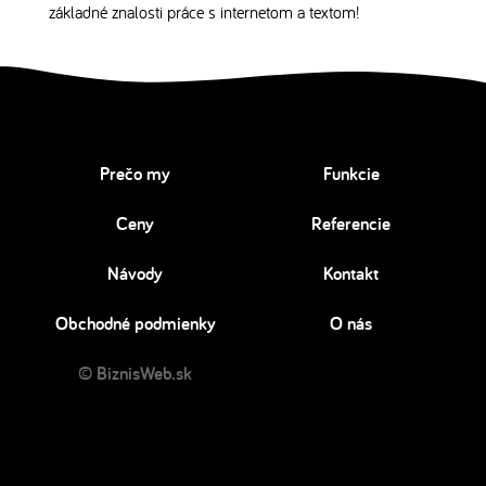
základné znalosti práce s internetom a textom!
Prečo my
Funkcie
Ceny
Referencie
Návody
Kontakt
Obchodné podmienky
O nás
© BiznisWeb.sk