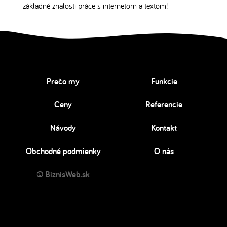
základné znalosti práce s internetom a textom!
Prečo my
Funkcie
Ceny
Referencie
Návody
Kontakt
Obchodné podmienky
O nás
© BiznisWeb.sk