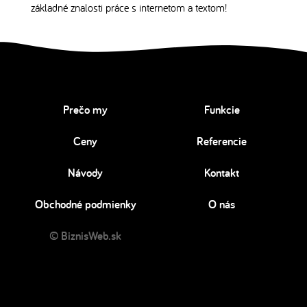
základné znalosti práce s internetom a textom!
Prečo my
Funkcie
Ceny
Referencie
Návody
Kontakt
Obchodné podmienky
O nás
© BiznisWeb.sk