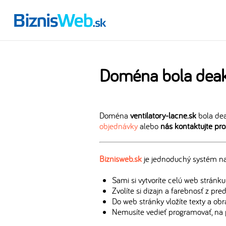
Doména bola deak
Doména
ventilatory-lacne.sk
bola dea
objednávky
alebo
nás kontaktujte pr
Biznisweb.sk
je jednoduchý systém na 
Sami si vytvoríte celú web stránku
Zvolíte si dizajn a farebnosť z pr
Do web stránky vložíte texty a ob
Nemusíte vedieť programovať, na 