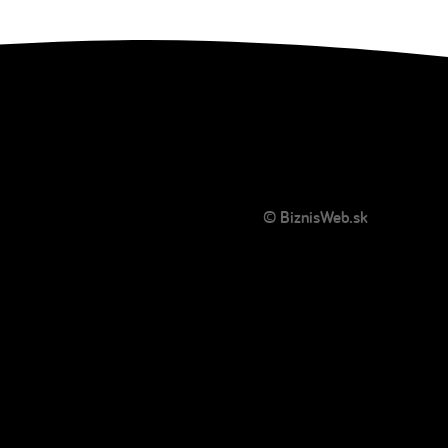
© BiznisWeb.sk