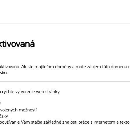
tivovaná
ktivovaná. Ak ste majiteľom domény a máte záujem túto doménu ďa
osím
.
rýchle vytvorenie web stránky:
!
edvolených možností
rázky
používanie Vám stačia základné znalosti práce s internetom a text