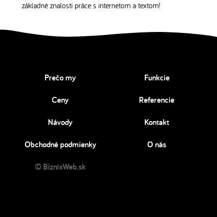
základné znalosti práce s internetom a textom!
Prečo my
Funkcie
Ceny
Referencie
Návody
Kontakt
Obchodné podmienky
O nás
© BiznisWeb.sk