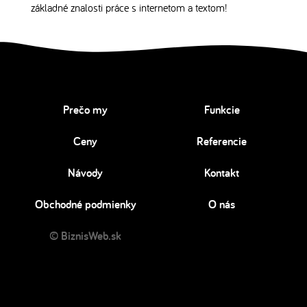
základné znalosti práce s internetom a textom!
Prečo my
Funkcie
Ceny
Referencie
Návody
Kontakt
Obchodné podmienky
O nás
© BiznisWeb.sk