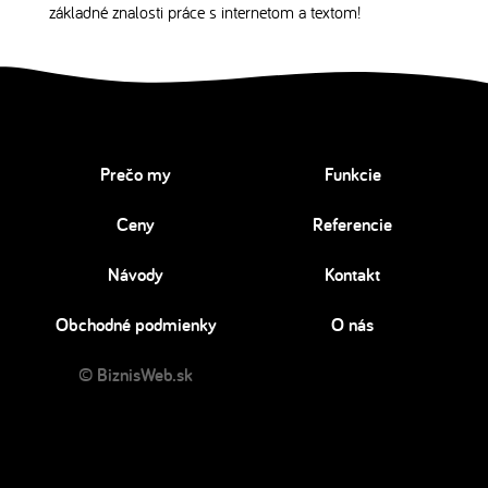
základné znalosti práce s internetom a textom!
Prečo my
Funkcie
Ceny
Referencie
Návody
Kontakt
Obchodné podmienky
O nás
© BiznisWeb.sk