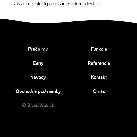
základné znalosti práce s internetom a textom!
Prečo my
Funkcie
Ceny
Referencie
Návody
Kontakt
Obchodné podmienky
O nás
© BiznisWeb.sk