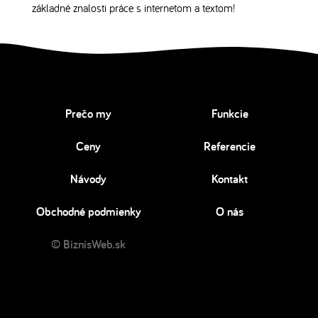
základné znalosti práce s internetom a textom!
Prečo my
Funkcie
Ceny
Referencie
Návody
Kontakt
Obchodné podmienky
O nás
© BiznisWeb.sk