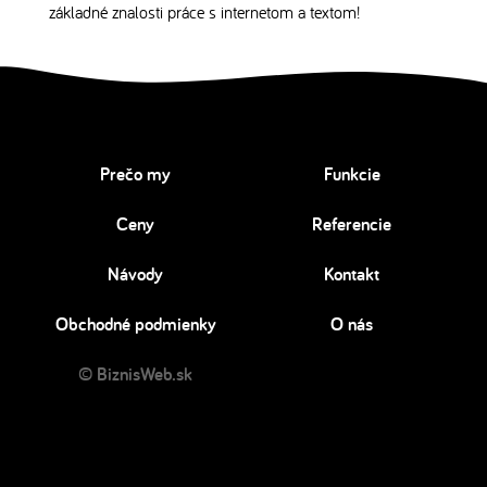
základné znalosti práce s internetom a textom!
Prečo my
Funkcie
Ceny
Referencie
Návody
Kontakt
Obchodné podmienky
O nás
© BiznisWeb.sk