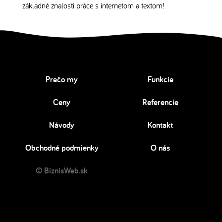
základné znalosti práce s internetom a textom!
Prečo my
Funkcie
Ceny
Referencie
Návody
Kontakt
Obchodné podmienky
O nás
© BiznisWeb.sk