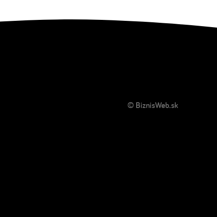
© BiznisWeb.sk