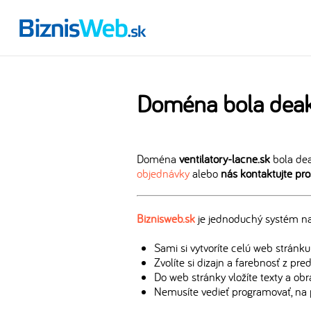
Doména bola deak
Doména
ventilatory-lacne.sk
bola dea
objednávky
alebo
nás kontaktujte pr
Biznisweb.sk
je jednoduchý systém na 
Sami si vytvoríte celú web stránku
Zvolíte si dizajn a farebnosť z pr
Do web stránky vložíte texty a ob
Nemusíte vedieť programovať, na 