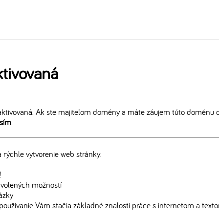
tivovaná
ktivovaná. Ak ste majiteľom domény a máte záujem túto doménu ďa
osím
.
rýchle vytvorenie web stránky:
!
edvolených možností
rázky
používanie Vám stačia základné znalosti práce s internetom a text