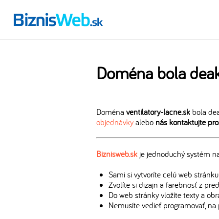
Doména bola deak
Doména
ventilatory-lacne.sk
bola dea
objednávky
alebo
nás kontaktujte pr
Biznisweb.sk
je jednoduchý systém na 
Sami si vytvoríte celú web stránku
Zvolíte si dizajn a farebnosť z pr
Do web stránky vložíte texty a ob
Nemusíte vedieť programovať, na 