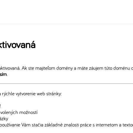
tivovaná
ktivovaná. Ak ste majiteľom domény a máte záujem túto doménu ďa
osím
.
rýchle vytvorenie web stránky:
!
edvolených možností
rázky
používanie Vám stačia základné znalosti práce s internetom a text