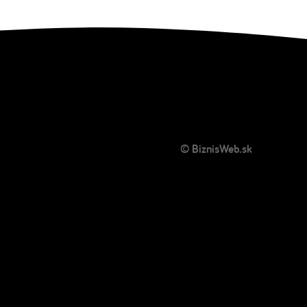
© BiznisWeb.sk