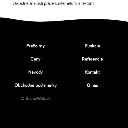
základné znalosti práce s internetom a textom!
Prečo my
Funkcie
Ceny
Referencie
Návody
Kontakt
Obchodné podmienky
O nás
© BiznisWeb.sk