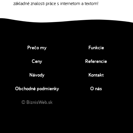
základné znalosti práce s internetom a textom!
Prečo my
Funkcie
Ceny
Referencie
Návody
Kontakt
Obchodné podmienky
O nás
© BiznisWeb.sk