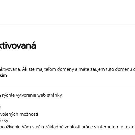
tivovaná
ktivovaná. Ak ste majiteľom domény a máte záujem túto doménu ďa
osím
.
rýchle vytvorenie web stránky:
!
edvolených možností
rázky
používanie Vám stačia základné znalosti práce s internetom a text