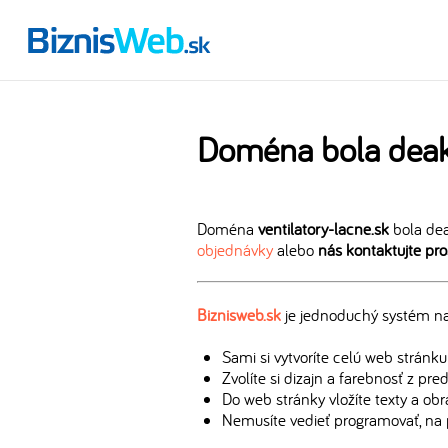
Doména bola deak
Doména
ventilatory-lacne.sk
bola dea
objednávky
alebo
nás kontaktujte pr
Biznisweb.sk
je jednoduchý systém na 
Sami si vytvoríte celú web stránku
Zvolíte si dizajn a farebnosť z pr
Do web stránky vložíte texty a ob
Nemusíte vedieť programovať, na 