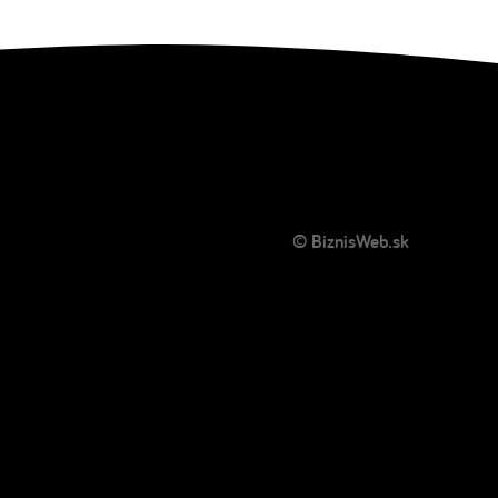
© BiznisWeb.sk