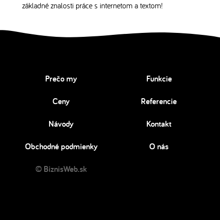
základné znalosti práce s internetom a textom!
Prečo my
Funkcie
Ceny
Referencie
Návody
Kontakt
Obchodné podmienky
O nás
© BiznisWeb.sk