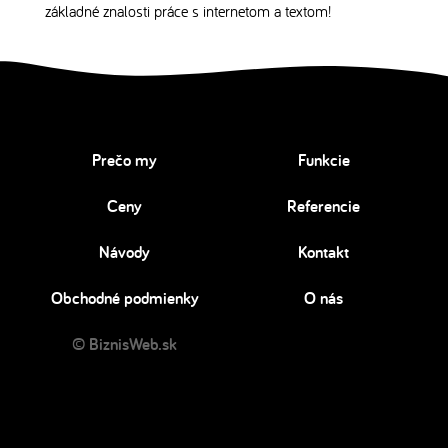
základné znalosti práce s internetom a textom!
Prečo my
Funkcie
Ceny
Referencie
Návody
Kontakt
Obchodné podmienky
O nás
© BiznisWeb.sk