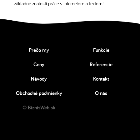
základné znalosti práce s internetom a textom!
Prečo my
Funkcie
Ceny
Referencie
Návody
Kontakt
Obchodné podmienky
O nás
© BiznisWeb.sk