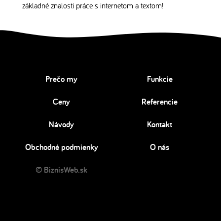
základné znalosti práce s internetom a textom!
Prečo my
Funkcie
Ceny
Referencie
Návody
Kontakt
Obchodné podmienky
O nás
© BiznisWeb.sk